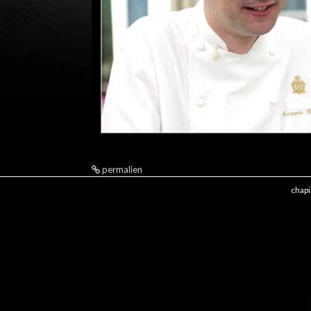
i
p
a
l
permalien
chapi